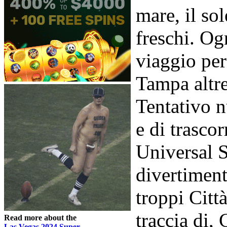
mare, il sol
freschi. Og
viaggio per
Tampa altre
Tentativo n
e di trasco
Universal S
divertiment
troppi Citt
traccia di
Read more about the
Las Vegas 2024 Super