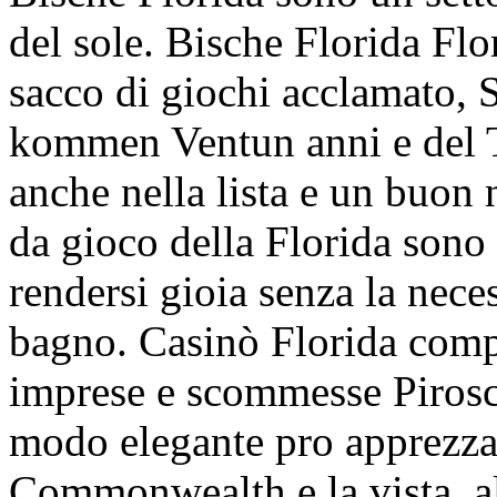
del sole. Bische Florida Fl
sacco di giochi acclamato, 
kommen Ventun anni e del 
anche nella lista e un buon 
da gioco della Florida son
rendersi gioia senza la nece
bagno. Casinò Florida compo
imprese e scommesse Pirosc
modo elegante pro apprezz
Commonwealth e la vista, al