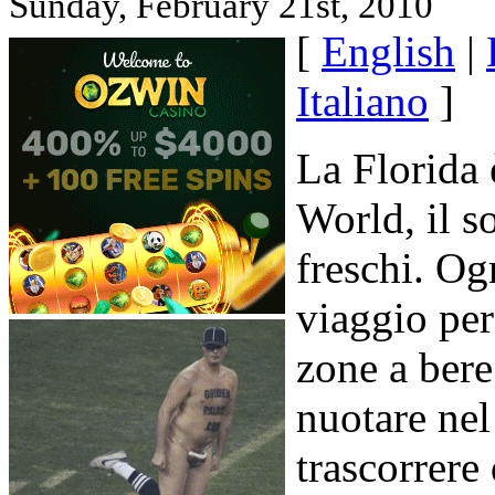
Sunday, February 21st, 2010
[
English
|
Italiano
]
La Florida 
World, il s
freschi. Og
viaggio pe
zone a bere
nuotare nel
trascorrere