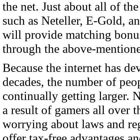
the net. Just about all of th
such as Neteller, E-Gold, a
will provide matching bonu
through the above-mentione
Because the internet has de
decades, the number of peop
continually getting larger. N
a result of gamers all over 
worrying about laws and re
offer tax-free advantages a