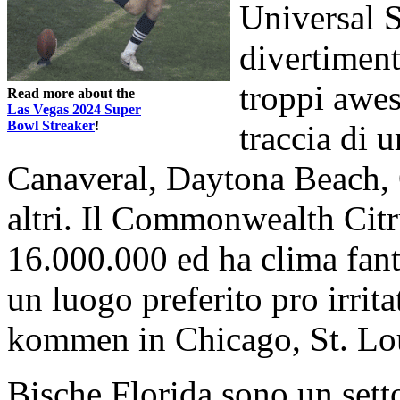
Universal S
divertiment
troppi awes
Read more about the
Las Vegas 2024 Super
Bowl Streaker
!
traccia di
Canaveral, Daytona Beach, 
altri. Il Commonwealth Citr
16.000.000 ed ha clima fant
un luogo preferito pro irrita
kommen in Chicago, St. Lou
Bische Florida sono un setto