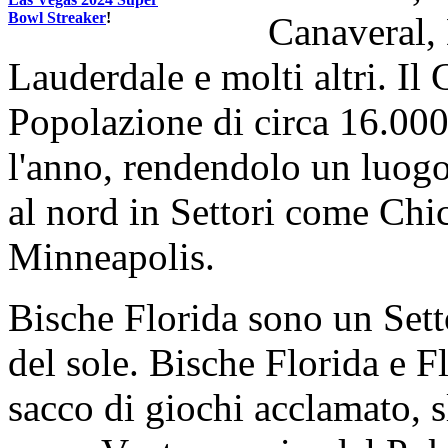
Bowl Streaker
!
Canaveral,
Lauderdale e molti altri. I
Popolazione di circa 16.000
l'anno, rendendolo un luogo 
al nord in Settori come Chic
Minneapolis.
Bische Florida sono un Sett
del sole. Bische Florida e 
sacco di giochi acclamato, s