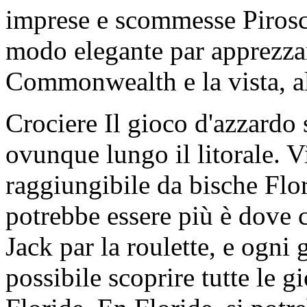
imprese e scommesse Pirosc
modo elegante par apprezz
Commonwealth e la vista, al
Crociere Il gioco d'azzardo
ovunque lungo il litorale. 
raggiungibile da bische Flori
potrebbe essere più è dove 
Jack par la roulette, e ogni 
possibile scoprire tutte le g