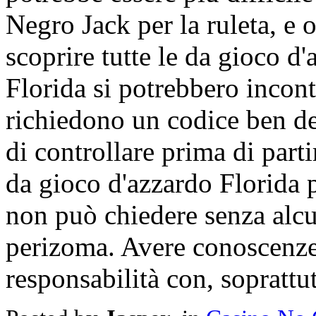
Negro Jack per la ruleta, e 
scoprire tutte le da gioco d'
Florida si potrebbero incon
richiedono un codice ben def
di controllare prima di part
da gioco d'azzardo Florida 
non può chiedere senza alc
perizoma. Avere conoscenze 
responsabilità con, soprattut