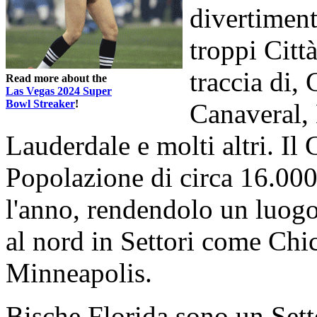
divertiment
troppi Citt
traccia di
Read more about the
Las Vegas 2024 Super
Bowl Streaker
!
Canaveral,
Lauderdale e molti altri. I
Popolazione di circa 16.000
l'anno, rendendolo un luogo 
al nord in Settori come Chic
Minneapolis.
Bische Florida sono un Sett