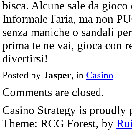
bisca. Alcune sale da gioco
Informale l'aria, ma no
senza maniche o sandali pe
prima te ne vai, gioca con re
divertirsi!
Posted by
Jasper
, in
Casino
Comments are closed.
Casino Strategy is proudly
Theme: RCG Forest, by
Rui