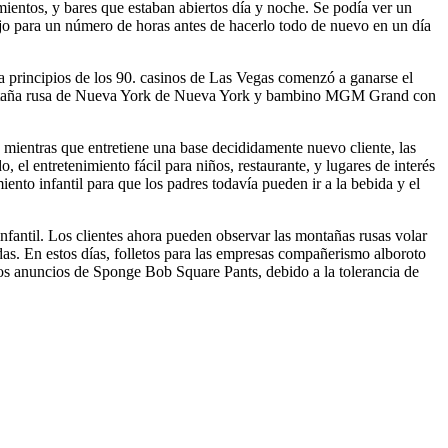
ientos, y bares que estaban abiertos día y noche. Se podía ver un
jo para un número de horas antes de hacerlo todo de nuevo en un día
a principios de los 90. casinos de Las Vegas comenzó a ganarse el
a montaña rusa de Nueva York de Nueva York y bambino MGM Grand con
s mientras que entretiene una base decididamente nuevo cliente, las
, el entretenimiento fácil para niños, restaurante, y lugares de interés
nto infantil para que los padres todavía pueden ir a la bebida y el
infantil. Los clientes ahora pueden observar las montañas rusas volar
edas. En estos días, folletos para las empresas compañerismo alboroto
 los anuncios de Sponge Bob Square Pants, debido a la tolerancia de