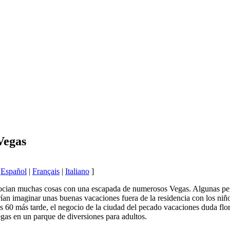
Vegas
|
Español
|
Français
|
Italiano
]
cian muchas cosas con una escapada de numerosos Vegas. Algunas perso
ían imaginar unas buenas vacaciones fuera de la residencia con los ni
os 60 más tarde, el negocio de la ciudad del pecado vacaciones duda flor
gas en un parque de diversiones para adultos.