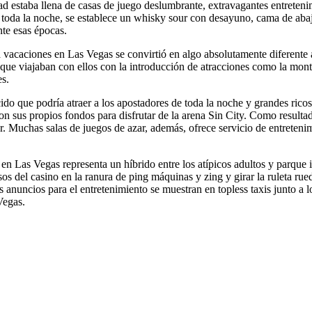
d estaba llena de casas de juego deslumbrante, extravagantes entretenim
 toda la noche, se establece un whisky sour con desayuno, cama de aba
nte esas épocas.
 vacaciones en Las Vegas se convirtió en algo absolutamente diferente 
as que viajaban con ellos con la introducción de atracciones como l
s.
ido que podría atraer a los apostadores de toda la noche y grandes rico
on sus propios fondos para disfrutar de la arena Sin City. Como resultado
 Muchas salas de juegos de azar, además, ofrece servicio de entretenimie
 en Las Vegas representa un híbrido entre los atípicos adultos y parque 
sos del casino en la ranura de ping máquinas y zing y girar la ruleta ru
os anuncios para el entretenimiento se muestran en topless taxis junto a
Vegas.