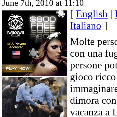
June 7th, 2010 at 11:10
[
English
|
Italiano
]
Molte perso
con una fu
persone pot
gioco ricco
immaginare
dimora con
vacanza a L