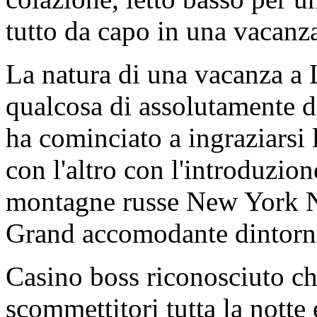
tutto da capo in una vacanz
La natura di una vacanza a 
qualcosa di assolutamente d
ha cominciato a ingraziarsi 
con l'altro con l'introduzion
montagne russe New York
Grand accomodante dintorn
Casino boss riconosciuto che
scommettitori tutta la notte