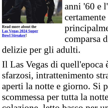
anni '60 e l
certamente 
principalme
Read more about the
Las Vegas 2024 Super
Bowl Streaker
!
comparsa di
delizie per gli adulti.
Il Las Vegas di quell'epoca 
sfarzosi, intrattenimento str
aperti la notte e giorno. Si
scommessa per tutta la nott
colazione, letto basso per u