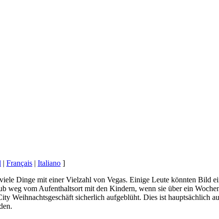
l
|
Français
|
Italiano
]
viele Dinge mit einer Vielzahl von Vegas. Einige Leute könnten Bild
ub weg vom Aufenthaltsort mit den Kindern, wenn sie über ein Wochen
City Weihnachtsgeschäft sicherlich aufgeblüht. Dies ist hauptsächlich 
den.