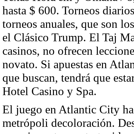
hasta $ 600. Torneos diarios
torneos anuales, que son l
el Clásico Trump. El Taj M
casinos, no ofrecen leccione
novato. Si apuestas en Atlan
que buscan, tendrá que estar
Hotel Casino y Spa.
El juego en Atlantic City h
metrópoli decoloración. Des