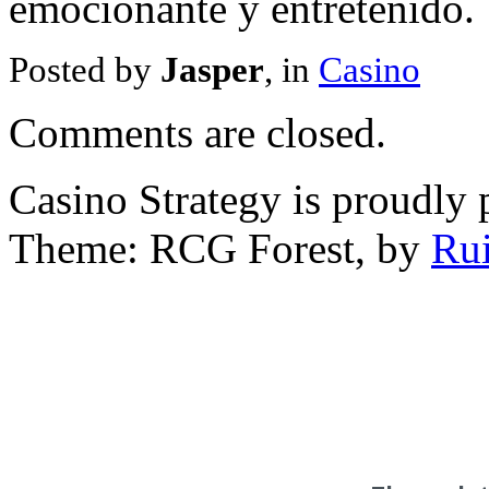
emocionante y entretenido.
Posted by
Jasper
, in
Casino
Comments are closed.
Casino Strategy is proudly
Theme: RCG Forest, by
Rui