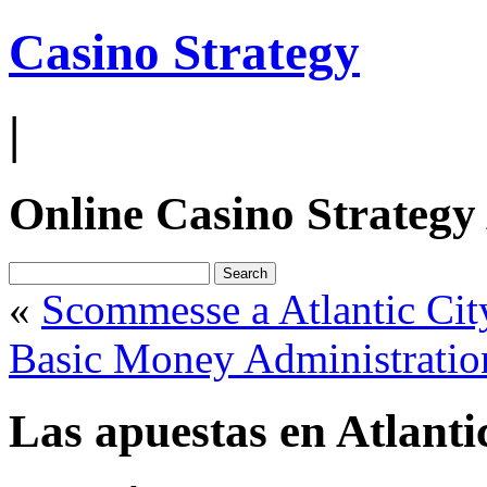
Casino Strategy
|
Online Casino Strategy
«
Scommesse a Atlantic Cit
Basic Money Administratio
Las apuestas en Atlanti