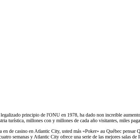
n legalizado principio de l'ONU en 1978, ha dado non increible aumento
ria turística, millones con y millones de cada año visitantes, miles pag
a en de casino en Atlantic City, usted más «Poker» au Québec pensar 
tro semanas y Atlantic City ofrece una serie de las mejores salas de Po