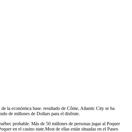
 de la económica base. resultado de Côme, Atlantic City se ha
ando de millones de Dollars para el disfrute.
Québec probable. Más de 50 millones de personas jugar al Poquer
quer en el casino state.Most de ellas están situadas en el Paseo