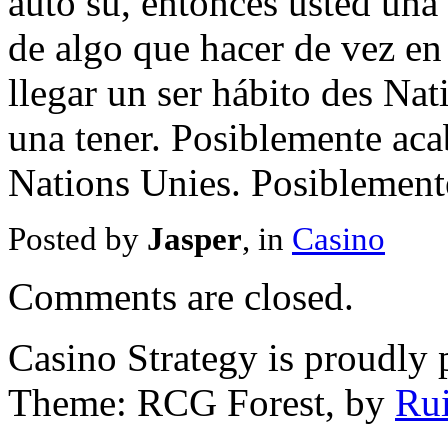
auto su, entonces usted una 
de algo que hacer de vez e
llegar un ser hábito des Na
una tener. Posiblemente ac
Nations Unies. Posiblemente
Posted by
Jasper
, in
Casino
Comments are closed.
Casino Strategy is proudly
Theme: RCG Forest, by
Rui