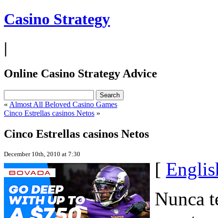
Casino Strategy
|
Online Casino Strategy Advice
«
Almost All Beloved Casino Games
Cinco Estrellas casinos Netos
»
Cinco Estrellas casinos Netos
December 10th, 2010 at 7:30
[
Englis
Nunca t