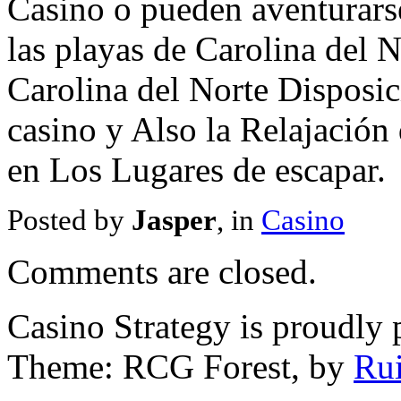
Casino o pueden aventurarse
las playas de Carolina del N
Carolina del Norte Disposic
casino y Also la Relajació
en Los Lugares de escapar.
Posted by
Jasper
, in
Casino
Comments are closed.
Casino Strategy is proudly
Theme: RCG Forest, by
Rui