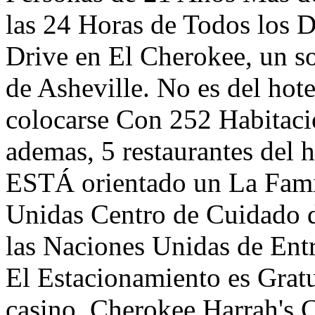
las 24 Horas de Todos los D
Drive en El Cherokee, un so
de Asheville. No es del hot
colocarse Con 252 Habitaci
ademas, 5 restaurantes del 
ESTÁ orientado un La Fami
Unidas Centro de Cuidado
las Naciones Unidas de Entr
El Estacionamiento es Gratu
casino. Cherokee Harrah's