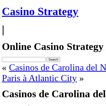
Casino Strategy
|
Online Casino Strategy
«
Casinos de Carolina del N
Paris à Atlantic City
»
Casinos de Carolina de