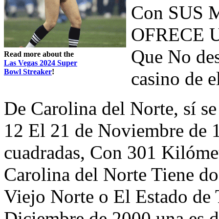
Con SUS Ma
OFRECE Una
Que No des
Read more about the
Las Vegas 2024 Super
Bowl Streaker
!
casino de el
De Carolina del Norte, sí s
12 El 21 de Noviembre de 
cuadradas, Con 301 Kilómet
Carolina del Norte Tiene d
Viejo Norte o El Estado de 
Diciembre de 2000 una es d