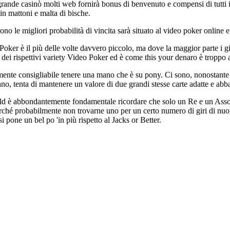
 grande casinò molti web fornirà bonus di benvenuto e compensi di tutti i
 in mattoni e malta di bische.
ono le migliori probabilità di vincita sarà situato al video poker online e 
Poker è il più delle volte davvero piccolo, ma dove la maggior parte i g
i rispettivi variety Video Poker ed è come this your denaro è troppo a
lmente consigliabile tenere una mano che è su pony. Ci sono, nonostant
ano, tenta di mantenere un valore di due grandi stesse carte adatte e abb
 è abbondantemente fondamentale ricordare che solo un Re e un Asso sono 
ché probabilmente non trovarne uno per un certo numero di giri di nuov
i pone un bel po 'in più rispetto al Jacks or Better.