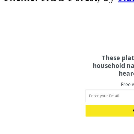
These pla
household na
hear
Free 