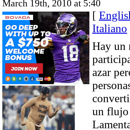
March 19th, 2010 at 5:40
[
Englis
Italiano
Hay un 
particip
azar per
persona
converti
un flujo
Lamenta