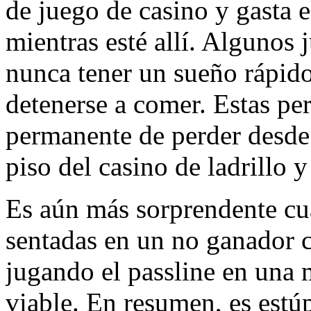
de juego de casino y gasta 
mientras esté allí. Algunos
nunca tener un sueño rápido
detenerse a comer. Estas pe
permanente de perder desde
piso del casino de ladrillo 
Es aún más sorprendente cu
sentadas en un no ganador c
jugando el passline en una 
viable. En resumen, es est