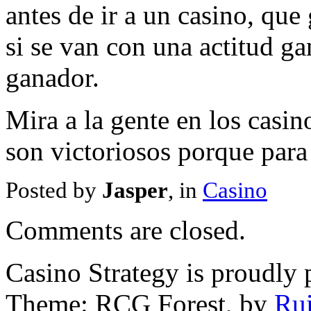
antes de ir a un casino, que 
si se van con una actitud ga
ganador.
Mira a la gente en los casin
son victoriosos porque para 
Posted by
Jasper
, in
Casino
Comments are closed.
Casino Strategy is proudly
Theme: RCG Forest, by
Rui