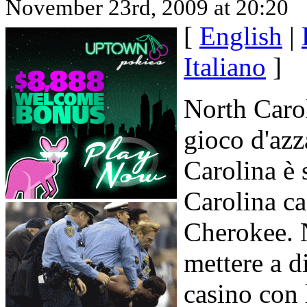
November 23rd, 2009 at 20:20
[
English
|
Italiano
]
North Carol
gioco d'azz
Carolina è 
Carolina ca
Cherokee. 
mettere a d
casino con 