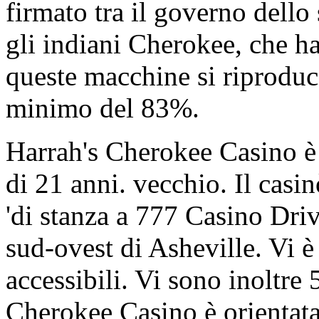
firmato tra il governo dello
gli indiani Cherokee, che ha 
queste macchine si riprodu
minimo del 83%.
Harrah's Cherokee Casino è 
di 21 anni. vecchio. Il casi
'di stanza a 777 Casino Driv
sud-ovest di Asheville. Vi 
accessibili. Vi sono inoltre 
Cherokee Casino è orientata